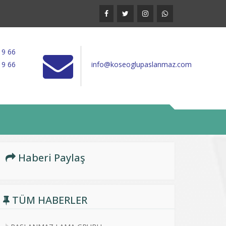
19 66
19 66
info@koseoglupaslanmaz.com
Haberi Paylaş
TÜM HABERLER