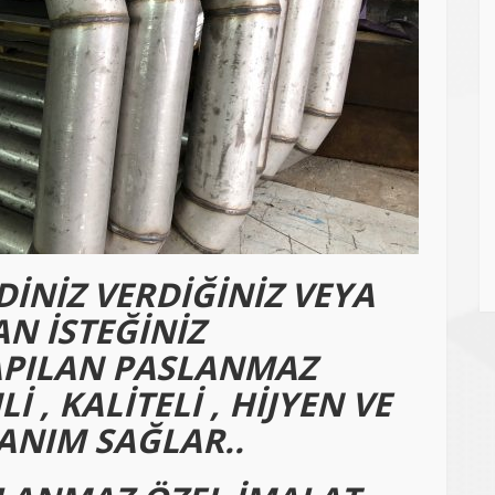
İZ VERDİĞİNİZ VEYA
N İSTEĞİNİZ
PILAN PASLANMAZ
İ , KALİTELİ , HİJYEN VE
NIM SAĞLAR..